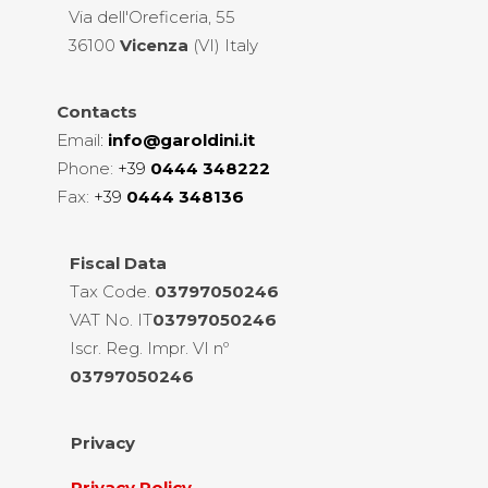
Via dell'Oreficeria, 55
36100
Vicenza
(VI) Italy
Contacts
Email
:
info@garoldini.it
Phone:
+39
0444 348222
Fax:
+39
0444 348136
Fiscal
Data
Tax Code.
03797050246
VAT No. IT
03797050246
Iscr. Reg. Impr. VI nº
03797050246
Privacy
Privacy Policy